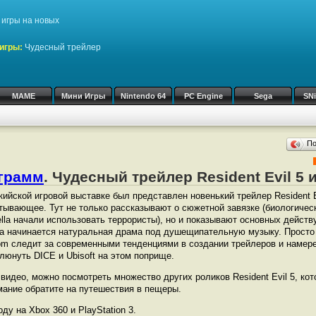
игры на новых
игры:
Чудесный трейлер
MAME
Мини Игры
Nintendo 64
PC Engine
Sega
SN
П
ограмм
. Чудесный трейлер Resident Evil 5 
кийской игровой выставке был представлен новенький трейлер Resident 
тывающее. Тут не только рассказывают о сюжетной завязке (биологичес
lla начали использовать террористы), но и показывают основных дейст
а начинается натуральная драма под душещипательную музыку. Просто
m следит за современными тенденциями в создании трейлеров и намере
люнуть DICE и Ubisoft на этом поприще.
видео, можно посмотреть множество других роликов Resident Evil 5, ко
мание обратите на путешествия в пещеры.
оду на Xbox 360 и PlayStation 3.