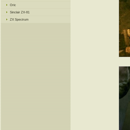
Oric
Sinclair ZX-81
ZX Spectrum