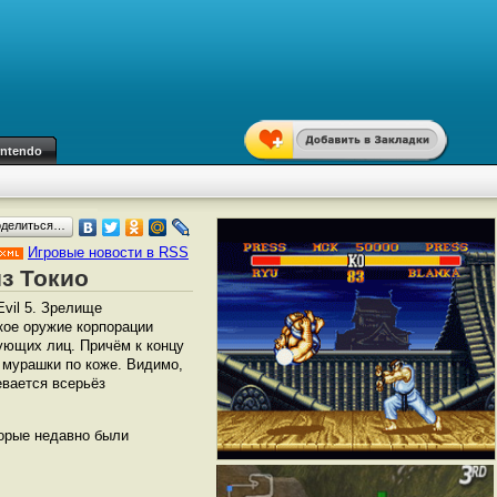
intendo
оделиться…
Игровые новости в RSS
из Токио
Evil 5. Зрелище
кое оружие корпорации
вующих лиц. Причём к концу
 мурашки по коже. Видимо,
вается всерьёз
торые недавно были