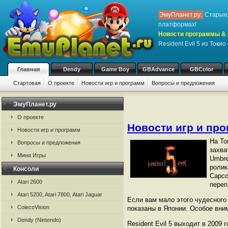
ЭмуПланет.ру:
Старые 
платформах!
Новости программы & 
Resident Evil 5 из Токио
Главная
Dendy
Game Boy
GBAdvance
GBColor
Стартовая
О проекте
Новости игр и программ
Вопросы и предложения
ЭмуПланет.ру
О проекте
Новости игр и пр
Новости игр и программ
На То
Вопросы и предложения
захва
Мини Игры
Umbre
ролик
Консоли
Capco
Atari 2600
переп
Atari 5200, Atari 7800, Atari Jaguar
Если вам мало этого чудесного 
ColecoVision
показаны в Японии. Особое вни
Dendy (Nintendo)
Resident Evil 5 выходит в 2009 г