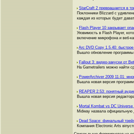
StarCraft 2 превращается в т
Поклонники Blizzard с удивлен
каждая из которых будет дава
Flash Player 10 закрывает о
Уязвимость в Flash Player, ко
включение микрофона и веб-ка
Arc DVD Copy 1.5.40: быстр
Вышло обновление программы 
Fallout 3: видео-закуски от B
На Gametrailers можно найти ср
PowerArchiver 2009 11.01: м
Вышла новая версия программ
REAPER 2.53: понятный ауди
Вышла новая версия редактор
Mortal Kombat vs DC Univers
Midway назвала официальную д
Dead Space: финальный тре
Компания Electronic Arts віпу
Список выше формируется на ос