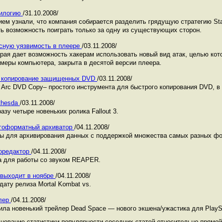
рилогию
/31.10.2008/
ием узнали, что компания собирается разделить грядущую стратегию Star
ть возможность поиграть только за одну из существующих сторон.
пасную уязвимость в плеере
/03.11.2008/
торая дает возможность хакерам использовать новый вид атак, целью ко
меры компьютера, закрыта в десятой версии плеера.
ое копирование защищенных DVD
/03.11.2008/
Arc DVD Copy– простого инструмента для быстрого копирования DVD, в
ethesda
/03.11.2008/
азу четыре новеньких ролика Fallout 3.
ногоформатный архиватор
/04.11.2008/
ы для архивирования данных с поддержкой множества самых разных фо
оредактор
/04.11.2008/
а для работы со звуком REAPER.
e выходит в ноябре
/04.11.2008/
ату релиза Mortal Kombat vs.
йлер
/04.11.2008/
стила новенький трейлер Dead Space — нового экшена/ужастика для PlaySt
нование статистики популярности соседних статей относительно прямой