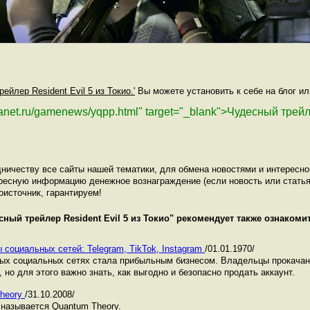
рейлер Resident Evil 5 из Токио.'
Вы можете установить к себе на блог ил
lanet.ru/gamenews/yqpp.html" target="_blank">Чудесный трейл
ничеству все сайты нашей тематики, для обмена новостями и интересн
ресную информацию денежное вознаграждение (если новость или статья
оисточник, гарантируем!
сный трейлер Resident Evil 5 из Токио
" рекомендует также ознаком
 социальных сетей: Telegram, TikTok, Instagram
/01.01.1970/
ных социальных сетях стала прибыльным бизнесом. Владельцы прокача
 но для этого важно знать, как выгодно и безопасно продать аккаунт.
Theory
/31.10.2008/
 называется Quantum Theory.