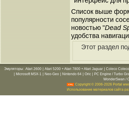
интерфейс для п
Список выше форм
популярности сосе
новостью "
Dead S
удобства навигаци
Этот раздел по
Эмуляторы
:
Atari 2600
|
Atari 5200 + Atari 7800 + Atari Jaguar
|
Coleco Coleco
|
Microsoft MSX-1
|
Neo-Geo
|
Nintendo 64
|
Oric
|
PC Engine / Turbo Gr
WonderSwan / C
Copyright © 2006-2026 Portal www
Использование материалов сайта раз