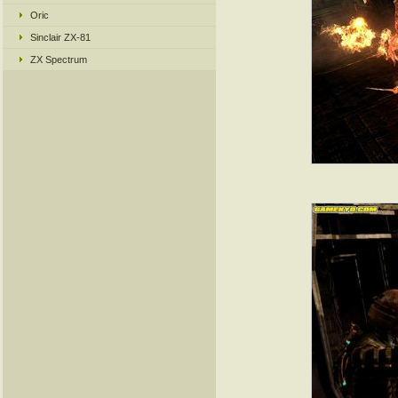
Oric
Sinclair ZX-81
ZX Spectrum