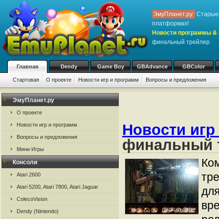
ЭмуПланет.ру:
Старые 
платформах!
Новости программы & 
финальный трейлер
Главная
Dendy
Game Boy
GBAdvance
GBColor
Стартовая
О проекте
Новости игр и программ
Вопросы и предложения
ЭмуПланет.ру
О проекте
Новости игр
Новости игр и программ
Вопросы и предложения
финальный 
Мини Игры
Ком
Консоли
тр
Atari 2600
Atari 5200, Atari 7800, Atari Jaguar
для
ColecoVision
вр
Dendy (Nintendo)