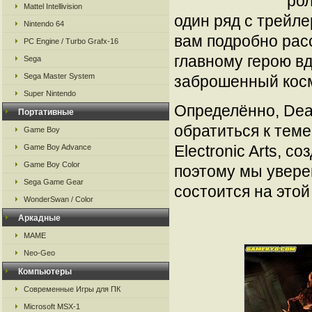
рол
Mattel Intellivision
один ряд с трейлер
Nintendo 64
вам подробно расс
PC Engine / Turbo Grafx-16
главному герою в
Sega
Sega Master System
заброшенный косм
Super Nintendo
Определённо, Dea
Портативные
обратиться к тем
Game Boy
Electronic Arts, с
Game Boy Advance
Game Boy Color
поэтому мы уверен
Sega Game Gear
состоится на этой
WonderSwan / Color
Аркадные
MAME
Neo-Geo
Компьютеры
Современные Игры для ПК
Microsoft MSX-1