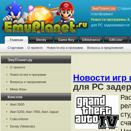
ЭмуПланет.ру:
Старые 
платформах!
Новости программы & 
для РС задерживается
Главная
Dendy
Game Boy
GBAdvance
GBColor
Стартовая
О проекте
Новости игр и программ
Вопросы и предложения
ЭмуПланет.ру
О проекте
Новости игр 
Новости игр и программ
Вопросы и предложения
для РС заде
Мини Игры
Рас
Консоли
рел
Atari 2600
Atari 5200, Atari 7800, Atari Jaguar
сту
ColecoVision
сча
Dendy (Nintendo)