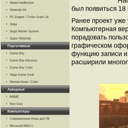
Нап
Mattel Intellivision
был появиться 18 
Nintendo 64
PC Engine / Turbo Grafx-16
Ранее проект уже 
Sega
Компьютерная вер
Sega Master System
порадовать польз
Super Nintendo
графическом офор
Портативные
функцию записи и
Game Boy
расширили многоп
Game Boy Advance
Game Boy Color
Sega Game Gear
WonderSwan / Color
Аркадные
MAME
Neo-Geo
Компьютеры
Современные Игры для ПК
Microsoft MSX-1