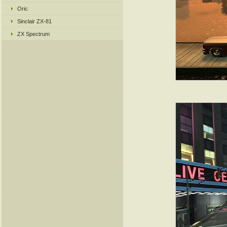
Oric
Sinclair ZX-81
ZX Spectrum