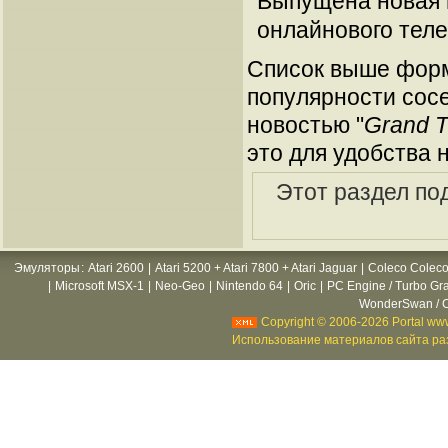
Выпущена новая 
онлайнового теле
Список выше форм
популярности сосе
новостью "
Grand T
это для удобства 
Этот раздел по
Эмуляторы
:
Atari 2600
|
Atari 5200 + Atari 7800 + Atari Jaguar
|
Coleco Coleco
|
Microsoft MSX-1
|
Neo-Geo
|
Nintendo 64
|
Oric
|
PC Engine / Turbo Gr
WonderSwan / C
Copyright © 2006-2026 Portal www
Использование материалов сайта раз