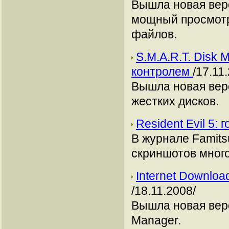
Вышла новая верс
мощный просмотрщ
файлов.
S.M.A.R.T. Disk M
контролем
/17.11
Вышла новая вер
жестких дисков.
Resident Evil 5:
В журнале Famits
скриншотов много
Internet Downlo
/18.11.2008/
Вышла новая верс
Manager.