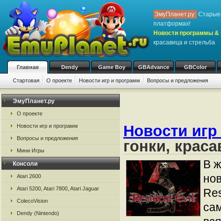
ЭмуПланет.ру:
Старые 
платформах!
Новости программы & 
красавица и стрельба
Главная
Dendy
Game Boy
GBAdvance
GBColor
Стартовая
О проекте
Новости игр и программ
Вопросы и предложения
ЭмуПланет.ру
О проекте
Новости игр
Новости игр и программ
Вопросы и предложения
гонки, краса
Мини Игры
В ж
Консоли
но
Atari 2600
Atari 5200, Atari 7800, Atari Jaguar
Res
ColecoVision
са
Dendy (Nintendo)