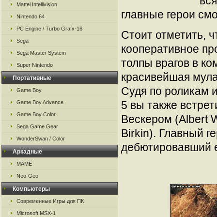
вся
Mattel Intellivision
главные герои смо
Nintendo 64
PC Engine / Turbo Grafx-16
Стоит отметить, ч
Sega
кооперативное пр
Sega Master System
толпы врагов в ко
Super Nintendo
красивейшая мула
Портативные
Судя по роликам и
Game Boy
5 вы также встре
Game Boy Advance
Game Boy Color
Вескером (Albert 
Sega Game Gear
Birkin). Главный г
WonderSwan / Color
дебютировавший ещ
Аркадные
MAME
Neo-Geo
Компьютеры
Современные Игры для ПК
Microsoft MSX-1