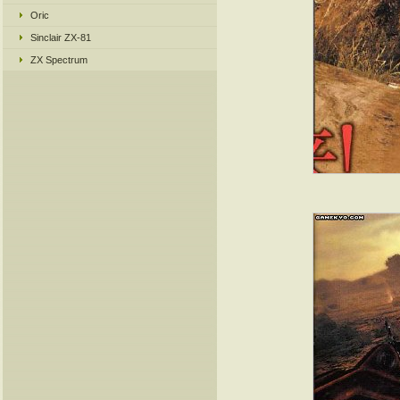
Oric
Sinclair ZX-81
ZX Spectrum