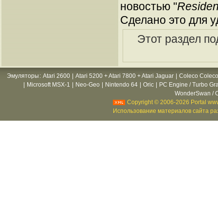
новостью "
Residen
Сделано это для у
Этот раздел по
Эмуляторы
:
Atari 2600
|
Atari 5200 + Atari 7800 + Atari Jaguar
|
Coleco Coleco
|
Microsoft MSX-1
|
Neo-Geo
|
Nintendo 64
|
Oric
|
PC Engine / Turbo Gr
WonderSwan / C
Copyright © 2006-2026 Portal www
Использование материалов сайта раз