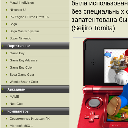
была использован
Mattel Intellivision
без специальных о
Nintendo 64
PC Engine / Turbo Grafx-16
запатентована бы
Sega
(Seijiro Tomita).
Sega Master System
Super Nintendo
Портативные
Game Boy
Game Boy Advance
Game Boy Color
Sega Game Gear
WonderSwan / Color
Аркадные
MAME
Neo-Geo
Компьютеры
Современные Игры для ПК
Microsoft MSX-1