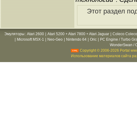
Этот раздел по
Эмуляторы
:
Atari 2600
|
Atari 5200 + Atari 7800 + Atari Jaguar
|
Coleco Coleco
|
Microsoft MSX-1
|
Neo-Geo
|
Nintendo 64
|
Oric
|
PC Engine / Turbo Gr
WonderSwan / C
Copyright © 2006-2026 Portal www
Использование материалов сайта раз