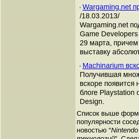
Wargaming.net п
/18.03.2013/
Wargaming.net по
Game Developers 
29 марта, причем
выставку абсолют
Machinarium вско
Получившая множ
вскоре появится н
блоге Playstation
Design.
Список выше форми
популярности сосед
новостью "
Nintend
технологий
". Сдел