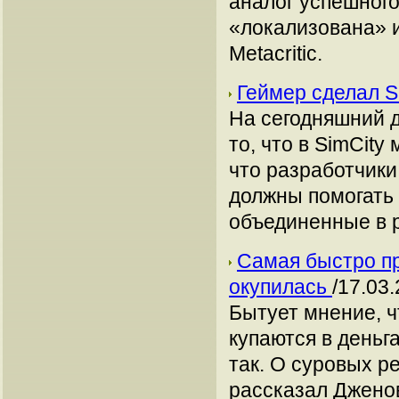
аналог успешного
«локализована» и
Metacritic.
Геймер сделал 
На сегодняшний 
то, что в SimCity
что разработчики
должны помогать 
объединенные в 
Cамая быстро пр
окупилась
/17.03.
Бытует мнение, ч
купаются в деньга
так. О суровых р
рассказал Дженов