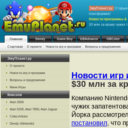
ЭмуПланет.ру:
Старые 
платформах!
Новости программы & 
30 млн за кражу чужих 
Главная
Dendy
Game Boy
GBAdvance
GBColor
Стартовая
О проекте
Новости игр и программ
Вопросы и предложения
ЭмуПланет.ру
О проекте
Новости игр 
Новости игр и программ
Вопросы и предложения
$30 млн за к
Мини Игры
Консоли
Компанию Nintend
Atari 2600
чужих запатентов
Atari 5200, Atari 7800, Atari Jaguar
Йорка рассмотрел
ColecoVision
постановил
, что 
Dendy (Nintendo)