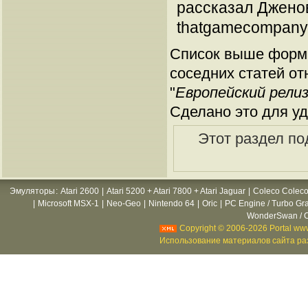
рассказал Дженов
thatgamecompany
Список выше форми
соседних статей от
"
Европейский рели
Сделано это для уд
Этот раздел по
Эмуляторы
:
Atari 2600
|
Atari 5200 + Atari 7800 + Atari Jaguar
|
Coleco Coleco
|
Microsoft MSX-1
|
Neo-Geo
|
Nintendo 64
|
Oric
|
PC Engine / Turbo Gr
WonderSwan / C
Copyright © 2006-2026 Portal www
Использование материалов сайта раз