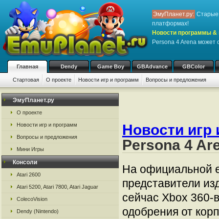
ЭмуПланет.ру:
Старые 
платформах!
Новости программы & 
Persona 4 Arena может 
Главная
Dendy
Game Boy
GBAdvance
GBColor
Стартовая
О проекте
Новости игр и программ
Вопросы и предложения
ЭмуПланет.ру
О проекте
Новости игр и программ
Новости игр 
Вопросы и предложения
Persona 4 Ar
Мини Игры
Консоли
На официальной е
Atari 2600
представители изд
Atari 5200, Atari 7800, Atari Jaguar
сейчас Xbox 360-
ColecoVision
одобрения от корп
Dendy (Nintendo)