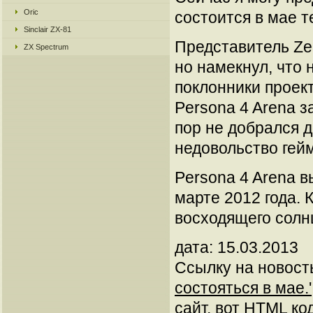
Oric
состоится в мае т
Sinclair ZX-81
Представитель Zen
ZX Spectrum
но намекнул, что
поклонники проект
Persona 4 Arena з
пор не добрался 
недовольство гей
Persona 4 Arena 
марте 2012 года. 
восходящего солнц
дата: 15.03.2013
Ссылку на новос
состояться в мае.'
сайт, вот HTML код