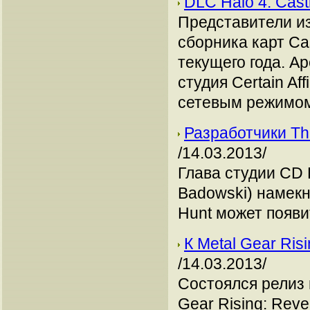
DLC Halo 4: Cas
Представители из
сборника карт Ca
текущего года. А
студия Certain Af
сетевым режимом 
Разработчики Th
/14.03.2013/
Глава студии CD 
Badowski) намекну
Hunt может появи
К Metal Gear Ri
/14.03.2013/
Состоялся релиз 
Gear Rising: Rev