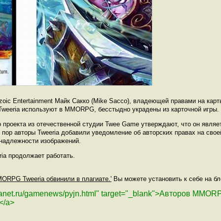
oic Entertainment Майк Сакко (Mike Sacco), владеющей правами на карт
 Tweeria используют в MMORPG, бесстыдно украдены из карточной игры.
 проекта из отечественной студии Twee Game утверждают, что он являе
 пор авторы Tweeria добавили уведомление об авторских правах на свое
инадлежности изображений.
ria продолжает работать.
MORPG Tweeria обвинили в плагиате.'
Вы можете установить к себе на бло
planet.ru/gamenews/pyjn.html" target="_blank">Авторов MMOR
</a>