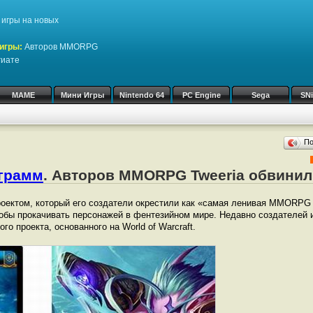
игры на новых
игры:
Авторов MMORPG
гиате
MAME
Мини Игры
Nintendo 64
PC Engine
Sega
SN
П
ограмм
. Авторов MMORPG Tweeria обвинил
роектом, который его создатели окрестили как «самая ленивая MMORPG
чтобы прокачивать персонажей в фентезийном мире. Недавно создателей
го проекта, основанного на World of Warcraft.