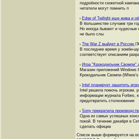
подробности сюжетной кампани
читатели могут помнить п
Edge of Twilight еще жива и 
В большинстве случаев три го
Но иногда бывают и чудесные 
не было слы
The War Z выйдет в России
/3
В последнее время у зомби-шу
соответствует описаниям разра
Игра "Крокодильчик Свомпи" 
Магазин приложений Windows 8
Крокодильчик Свомпи (Where’s
Intel планирует защитить игр
Intel решила помочь игрокам,
информации журнала Forbes, к
предотвратить столкновения
Sony прекратила производство
Одна из самых успешных консол
покой. В течение декабря в Се
сделать официа
Список выше формируется на осн