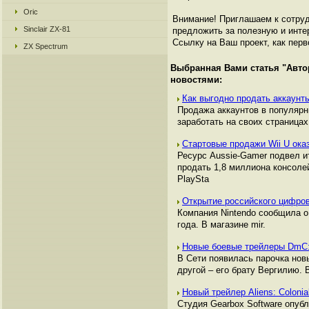
Oric
Внимание! Приглашаем к сотруд
Sinclair ZX-81
предложить за полезную и инте
Ссылку на Ваш проект, как перв
ZX Spectrum
Выбранная Вами статья "
Авто
новостями:
Как выгодно продать аккаунты
Продажа аккаунтов в популяр
заработать на своих страницах,
Стартовые продажи Wii U ока
Ресурс Aussie-Gamer подвел и
продать 1,8 миллиона консоле
PlaySta
Открытие российского цифров
Компания Nintendo сообщила о
года. В магазине mir.
Новые боевые трейлеры DmC:
В Сети появилась парочка нов
другой – его брату Вергилию.
Новый трейлер Aliens: Coloni
Студия Gearbox Software опубл