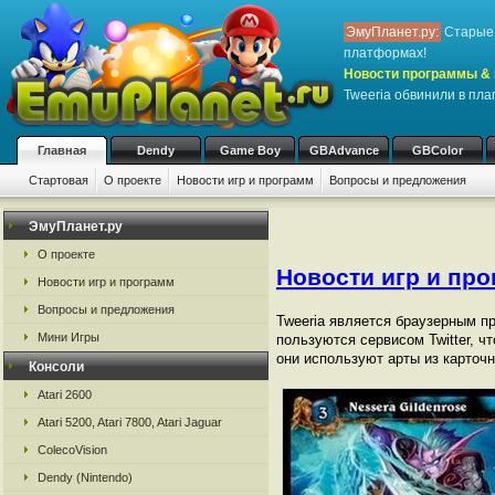
ЭмуПланет.ру:
Старые 
платформах!
Новости программы & 
Tweeria обвинили в пла
Главная
Dendy
Game Boy
GBAdvance
GBColor
Стартовая
О проекте
Новости игр и программ
Вопросы и предложения
ЭмуПланет.ру
О проекте
Новости игр и пр
Новости игр и программ
Вопросы и предложения
Tweeria является браузерным п
Мини Игры
пользуются сервисом Twitter, 
они используют арты из карточно
Консоли
Atari 2600
Atari 5200, Atari 7800, Atari Jaguar
ColecoVision
Dendy (Nintendo)