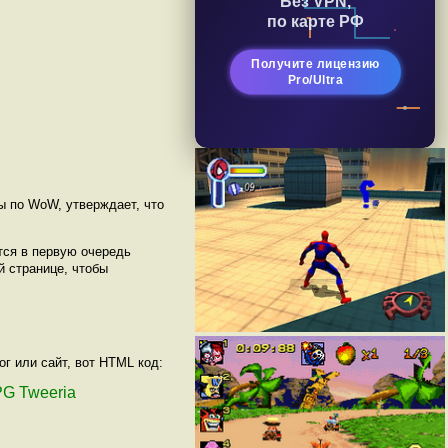
Без VPN,
по карте РФ
Получите лицензию
Pro/Ultra
ы по WoW, утверждает, что
тся в первую очередь
й странице, чтобы
г или сайт, вот HTML код:
PG Tweeria