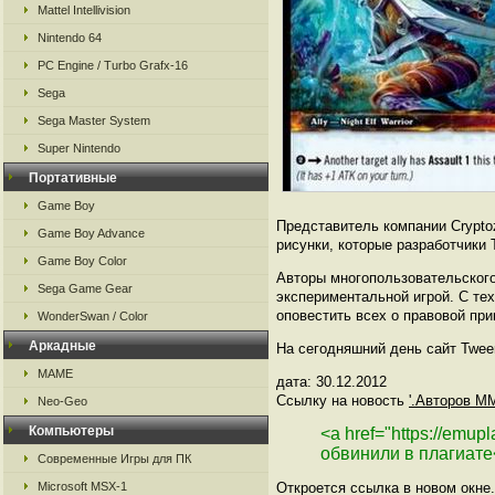
Mattel Intellivision
Nintendo 64
PC Engine / Turbo Grafx-16
Sega
Sega Master System
Super Nintendo
Портативные
Game Boy
Представитель компании Cryptoz
Game Boy Advance
рисунки, которые разработчики
Game Boy Color
Авторы многопользовательского
Sega Game Gear
экспериментальной игрой. С тех
оповестить всех о правовой пр
WonderSwan / Color
Аркадные
На сегодняшний день сайт Twee
MAME
дата: 30.12.2012
Ссылку на новость
'.Авторов M
Neo-Geo
Компьютеры
<a href="https://emu
обвинили в плагиате
Современные Игры для ПК
Microsoft MSX-1
Откроется ссылка в новом окне.