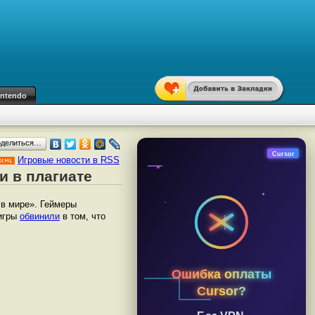
intendo
оделиться…
Cursor
Игровые новости в RSS
и в плагиате
 в мире». Геймеры
 игры
обвинили
в том, что
Ошибка оплаты
Cursor?