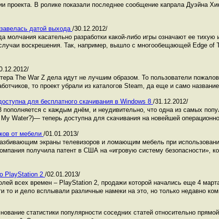
и проекта. В ролике показали последнее сообщение капрала Дуэйна Хик
обзавелась датой выхода
/30.12.2012/
да молчания касательно разработки какой-либо игры означают ее тихую 
случаи воскрешения. Так, например, вышло с многообещающей Edge of Tw
0.12.2012/
тера The War Z дела идут не лучшим образом. То пользователи пожалова
ботчиков, то проект убрали из каталогов Steam, да еще и само название
доступна для бесплатного скачивания в Windows 8
/31.12.2012/
 пополняется с каждым днём, и неудивительно, что одна из самых попу
 My Water?)— теперь доступна для скачивания на новейшей операционной
оков от мебели
/01.01.2013/
 разбивающим экраны телевизоров и ломающим мебель при использовании
омпания получила патент в США на «игровую систему безопасности», к
 PlayStation 2
/02.01.2013/
ей всех времен – PlayStation 2, продажи которой начались еще 4 марта
ти то и дело всплывали различные намеки на это, но только недавно ко
ование статистики популярности соседних статей относительно прямой 