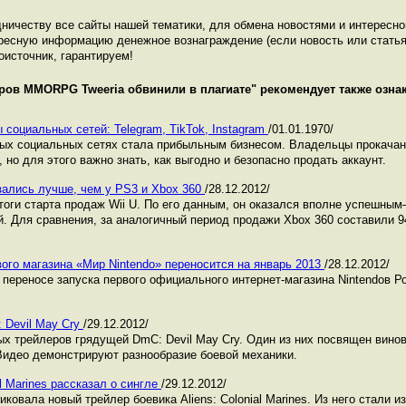
ничеству все сайты нашей тематики, для обмена новостями и интересн
ресную информацию денежное вознаграждение (если новость или статья
оисточник, гарантируем!
ров MMORPG Tweeria обвинили в плагиате
" рекомендует также озн
 социальных сетей: Telegram, TikTok, Instagram
/01.01.1970/
ных социальных сетях стала прибыльным бизнесом. Владельцы прокача
 но для этого важно знать, как выгодно и безопасно продать аккаунт.
зались лучше, чем у PS3 и Xbox 360
/28.12.2012/
тоги старта продаж Wii U. По его данным, он оказался вполне успешным
й. Для сравнения, за аналогичный период продажи Xbox 360 составили 9
ого магазина «Мир Nintendo» переносится на январь 2013
/28.12.2012/
 переносе запуска первого официального интернет-магазина Nintendoв Р
 Devil May Cry
/29.12.2012/
ых трейлеров грядущей DmC: Devil May Cry. Один из них посвящен винов
 Видео демонстрируют разнообразие боевой механики.
al Marines рассказал о сингле
/29.12.2012/
иковала новый трейлер боевика Aliens: Colonial Marines. Из него стали 