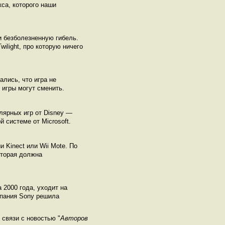
са, которого наши
и безболезненную гибель.
ilight, про которую ничего
лись, что игра не
 игры могут сменить.
лярных игр от Disney —
 системе от Microsoft.
 Kinect или Wii Mote. По
оторая должна
 2000 года, уходит на
мпания Sony решила
связи с новостью "
Авторов