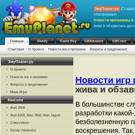
ЭмуПланет.ру:
Старые 
платформах!
Новости программы & 
жива и обзавелась дат
Главная
Dendy
Game Boy
GBAdvance
GBColor
Стартовая
О проекте
Новости игр и программ
Вопросы и предложения
ЭмуПланет.ру
О проекте
Новости игр и программ
Новости игр 
Вопросы и предложения
жива и обза
Мини Игры
Консоли
В большинстве сл
Atari 2600
разработки какой-
Atari 5200, Atari 7800, Atari Jaguar
безболезненную г
ColecoVision
воскрешения. Так
Dendy (Nintendo)