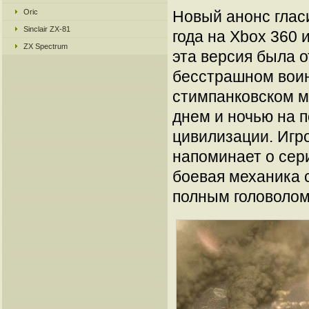
Oric
Новый анонс гласи
Sinclair ZX-81
года на Xbox 360 
ZX Spectrum
эта версия была 
бесстрашном воин
стимпанковском ми
днем и ночью на 
цивилизации. Игро
напоминает о сери
боевая механика 
полным головолом