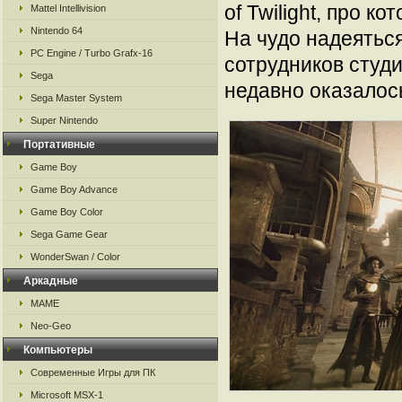
of Twilight, про к
Mattel Intellivision
Nintendo 64
На чудо надеяться
PC Engine / Turbo Grafx-16
сотрудников студ
Sega
недавно оказалось
Sega Master System
Super Nintendo
Портативные
Game Boy
Game Boy Advance
Game Boy Color
Sega Game Gear
WonderSwan / Color
Аркадные
MAME
Neo-Geo
Компьютеры
Современные Игры для ПК
Microsoft MSX-1