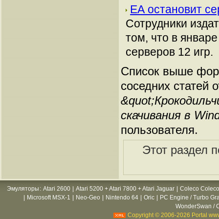
ЕА остановит се
Сотрудники издат
том, что в январ
серверов 12 игр.
Список выше форм
соседних статей 
&quot;Крокодильч
скачивания в Win
пользователя.
Этот раздел 
Эмуляторы
:
Atari 2600
|
Atari 5200 + Atari 7800 + Atari Jaguar
|
Coleco Coleco
|
Microsoft MSX-1
|
Neo-Geo
|
Nintendo 64
|
Oric
|
PC Engine / Turbo Gr
WonderSwan / C
Copyright © 2006-2026 Portal www