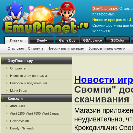
ЭмуПланет.ру:
Старые 
платформах!
Новости программы & 
Свомпи доступна для б
Windows 8
Главная
Dendy
Game Boy
GBAdvance
GBColor
Стартовая
О проекте
Новости игр и программ
Вопросы и предложения
ЭмуПланет.ру
О проекте
Новости игр и программ
Новости игр
Вопросы и предложения
Свомпи" до
Мини Игры
скачивания 
Консоли
Atari 2600
Магазин приложен
Atari 5200, Atari 7800, Atari Jaguar
неудивительно, чт
ColecoVision
Крокодильчик Сво
Dendy (Nintendo)