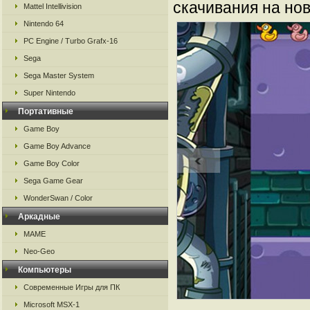
скачивания на нов
Mattel Intellivision
Nintendo 64
PC Engine / Turbo Grafx-16
Sega
Sega Master System
Super Nintendo
Портативные
Game Boy
Game Boy Advance
Game Boy Color
Sega Game Gear
WonderSwan / Color
Аркадные
MAME
Neo-Geo
Компьютеры
Современные Игры для ПК
Microsoft MSX-1