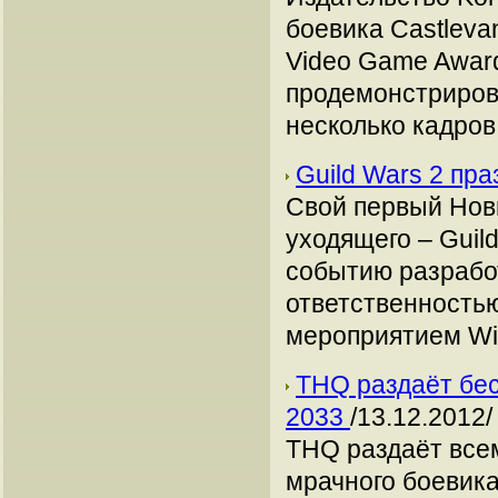
боевика Castlevan
Video Game Award
продемонстриров
несколько кадров
Guild Wars 2 пр
Свой первый Нов
уходящего – Guil
событию разработ
ответственностью
мероприятием Win
THQ раздаёт бес
2033
/13.12.2012/
THQ раздаёт все
мрачного боевика