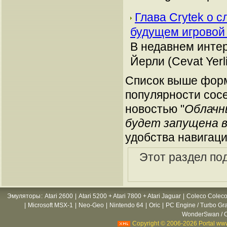
Глава Crytek о с
будущем игровой
В недавнем инте
Йерли (Cevat Yerl
Список выше форм
популярности сосе
новостью "
Облачн
будет запущена в
удобства навигаци
Этот раздел по
Эмуляторы
:
Atari 2600
|
Atari 5200 + Atari 7800 + Atari Jaguar
|
Coleco Coleco
|
Microsoft MSX-1
|
Neo-Geo
|
Nintendo 64
|
Oric
|
PC Engine / Turbo Gr
WonderSwan / C
Copyright © 2006-2026 Portal www