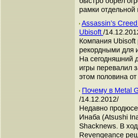
быстро обрел огр
рамки отдельной
Assassin’s Cree
Ubisoft
/14.12.201
Компания Ubisoft
рекордными для и
На сегодняшний 
игры перевалил з
этом половина от 
Почему в Metal 
/14.12.2012/
Недавно продюсе
Инаба (Atsushi I
Shacknews. В ход
Revengeance реши