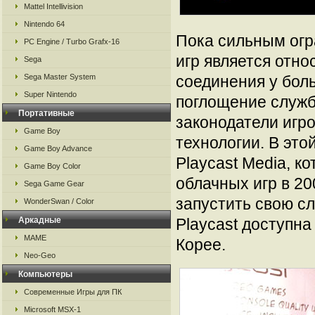
Mattel Intellivision
Nintendo 64
Пока сильным ог
PC Engine / Turbo Grafx-16
игр является отно
Sega
Sega Master System
соединения у бол
Super Nintendo
поглощение службы
Портативные
законодатели игр
Game Boy
технологии. В это
Game Boy Advance
Playcast Media, к
Game Boy Color
облачных игр в 20
Sega Game Gear
запустить свою с
WonderSwan / Color
Аркадные
Playcast доступна
MAME
Корее.
Neo-Geo
Компьютеры
Современные Игры для ПК
Microsoft MSX-1