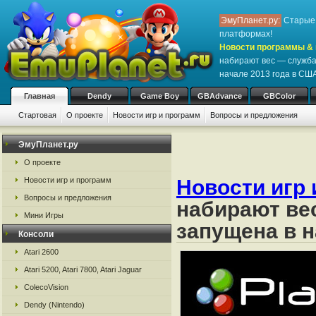
ЭмуПланет.ру:
Старые 
платформах!
Новости программы & 
набирают вес — служба 
начале 2013 года в СШ
Главная
Dendy
Game Boy
GBAdvance
GBColor
Стартовая
О проекте
Новости игр и программ
Вопросы и предложения
ЭмуПланет.ру
О проекте
Новости игр и программ
Новости игр 
Вопросы и предложения
набирают вес
Мини Игры
запущена в н
Консоли
Atari 2600
Atari 5200, Atari 7800, Atari Jaguar
ColecoVision
Dendy (Nintendo)