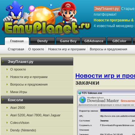
ЭмуПланет.ру:
Старые 
платформах!
Новости программы & 
4 известный менеджер 
Главная
Dendy
Game Boy
GBAdvance
GBColor
Стартовая
О проекте
Новости игр и программ
Вопросы и предложения
ЭмуПланет.ру
О проекте
Новости игр и пр
Новости игр и программ
закачки
Вопросы и предложения
Мини Игры
Консоли
Atari 2600
Atari 5200, Atari 7800, Atari Jaguar
ColecoVision
Dendy (Nintendo)