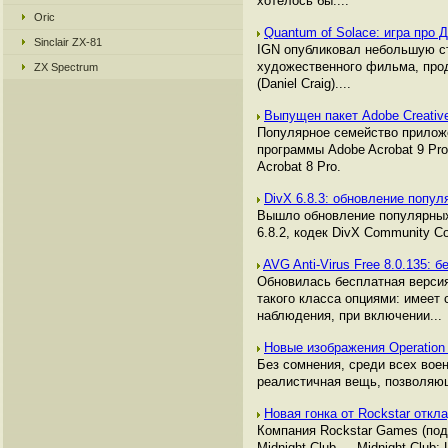
хотелось бы....
Oric
Quantum of Solace: игра про
Sinclair ZX-81
IGN опубликовал небольшую ст
художественного фильма, прод
ZX Spectrum
(Daniel Craig)....
Выпущен пакет Adobe Creative
Популярное семейство приложен
программы Adobe Acrobat 9 Pro
Acrobat 8 Pro.
DivX 6.8.3: обновление попул
Вышло обновление популярных 
6.8.2, кодек DivX Community C
AVG Anti-Virus Free 8.0.135:
Обновилась бесплатная версия
такого класса опциями: имеет
наблюдения, при включении...
Новые изображения Operation 
Без сомнения, среди всех воен
реалистичная вещь, позволяю
Новая гонка от Rockstar отк
Компания Rockstar Games (подр
Midnight Club — Midnight Club: