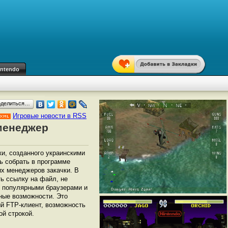
intendo
оделиться…
Игровые новости в RSS
 менеджер
и, созданного украинскими
ь собрать в программе
х менеджеров закачки. В
ь ссылку на файл, не
и популярными браузерами и
ьные возможности. Это
ый FTP-клиент, возможность
ой строкой.