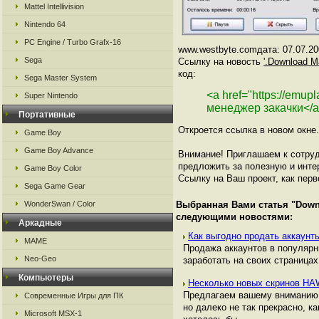
Mattel Intellivision
Nintendo 64
PC Engine / Turbo Grafx-16
www.westbyte.comдата: 07.07.20
Sega
Ссылку на новость
'.Download M
код:
Sega Master System
<a href="https://emup
Super Nintendo
менеджер закачки</
Портативные
Откроется ссылка в новом окне.
Game Boy
Game Boy Advance
Внимание! Приглашаем к сотруд
предложить за полезную и инте
Game Boy Color
Ссылку на Ваш проект, как перв
Sega Game Gear
WonderSwan / Color
Выбранная Вами статья "
Down
следующими новостями:
Аркадные
Как выгодно продать аккаунты
MAME
Продажа аккаунтов в популяр
Neo-Geo
заработать на своих страницах,
Компьютеры
Несколько новых скринов H
Предлагаем вашему вниманию 
Современные Игры для ПК
но далеко не так прекрасно, к
Microsoft MSX-1