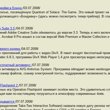
 Джеймса Бонда
/03.07.2008/
атью, посвящённую Quantum of Solace: The Game. Это новый проект на
олжающего «Бондиану» (здесь можно посмотреть тизер-трейлер). В гл
 Suite 3.3
/04.07.2008/
ий Adobe Creative Suite обновилось до версии 3.3. Теперь в него вклю
. Acrobat 9 Pro вошел в состав версий Web Premium и Master Collection
ярного кодека
/04.07.2008/
приложений для работы с видео DivX. В пакет входят бесплатный проиг
odec 6.8.3, программа DivX Web Player 1.4 для просмотра видео непосре
 бесплатный антивирус
/07.07.2008/
 антивируса AVG Antivirus System. Программа обладает всеми необход
 сканер файлов, сканер электронной почты, поддерживает возможность а
Flashpoint 2
/07.07.2008/
ных игр Operation Flashpoint занимает особое место. Это удивительно с
щая вам по-настоящему погрузиться в атмосферу современных боёв.
ладывается
/07.07.2008/
азделение Take-Two Interactive Software) назвала новую дату релиза че
 Los Angeles. Проект выйдет 7 октября в США и 10 октября в Европе.