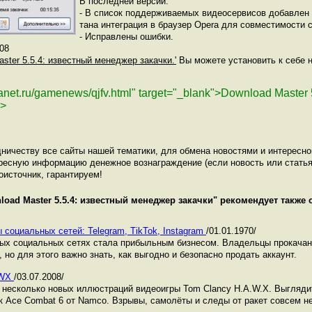
В последней версии:
- В список поддерживаемых видеосервисов добавлен 
тана интеграция в браузер Opera для совместимости с
- Исправлены ошибки.
08
aster 5.5.4: известный менеджер закачки.'
Вы можете установить к себе н
lanet.ru/gamenews/qjfv.html" target="_blank">Download Master
a>
ничеству все сайты нашей тематики, для обмена новостями и интересн
ресную информацию денежное вознаграждение (если новость или статья
оисточник, гарантируем!
load Master 5.5.4: известный менеджер закачки
" рекомендует также 
 социальных сетей: Telegram, TikTok, Instagram
/01.01.1970/
ных социальных сетях стала прибыльным бизнесом. Владельцы прокача
 но для этого важно знать, как выгодно и безопасно продать аккаунт.
AWX
/03.07.2008/
несколько новых иллюстраций видеоигры Tom Clancy H.A.W.X. Выглядит
ак Ace Combat 6 от Namco. Взрывы, самолёты и следы от ракет совсем не