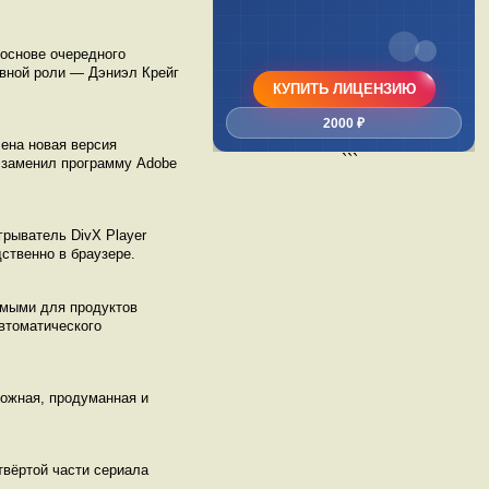
 основе очередного
авной роли — Дэниэл Крейг
КУПИТЬ ЛИЦЕНЗИЮ
2000 ₽
чена новая версия
```
 и заменил программу Adobe
рыватель DivX Player
дственно в браузере.
имыми для продуктов
втоматического
ложная, продуманная и
твёртой части сериала