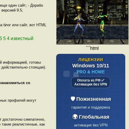
еще один сайт; - Дорабо
 версией 9.5;
а блог или сайт, вот HTML
 5 5 4 известный
```html
ЛИЦЕНЗИИ
ой информацией, готовы
Windows 10/11
 действительно стоящая).
PRO & HOME
Оплата из РФ ✅
ознакомиться со
Активация без VPN
нных профилей могут
💯 Только
индивидуальные ключи
📋 Официальный
 достаточно симпатично,
 такие реалистичные, как
чек по 54-ФЗ