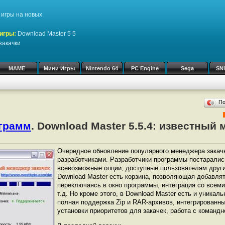
игры на новых
игры:
Download Master 5 5
закачки
MAME
Мини Игры
Nintendo 64
PC Engine
Sega
SN
П
ограмм
. Download Master 5.5.4: известный
Очередное обновление популярного менеджера закачк
разработчиками. Разработчики программы постаралис
всевозможные опции, доступные пользователям други
Download Master есть корзина, позволяющая добавлят
переключаясь в окно программы, интеграция со всем
т.д. Но кроме этого, в Download Master есть и уникал
полная поддержка Zip и RAR-архивов, интегрированн
установки приоритетов для закачек, работа с командн