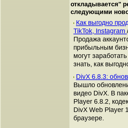
откладывается
" 
следующими ново
Как выгодно про
TikTok, Instagram
Продажа аккаунто
прибыльным бизн
могут заработать
знать, как выгодн
DivX 6.8.3: обн
Вышло обновлени
видео DivX. В па
Player 6.8.2, код
DivX Web Player 
браузере.