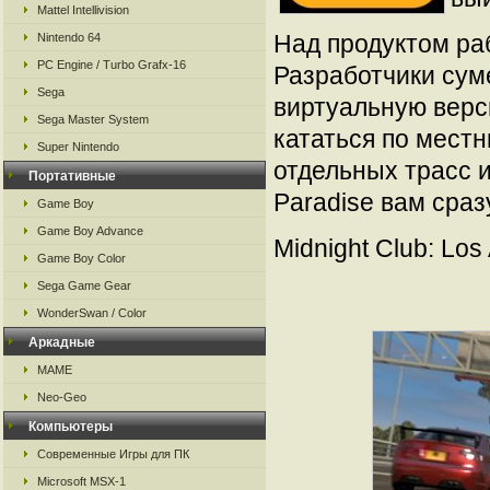
Mattel Intellivision
Над продуктом раб
Nintendo 64
PC Engine / Turbo Grafx-16
Разработчики сум
Sega
виртуальную верс
Sega Master System
кататься по мест
Super Nintendo
отдельных трасс и 
Портативные
Paradise вам сраз
Game Boy
Game Boy Advance
Midnight Club: Los
Game Boy Color
Sega Game Gear
WonderSwan / Color
Аркадные
MAME
Neo-Geo
Компьютеры
Современные Игры для ПК
Microsoft MSX-1