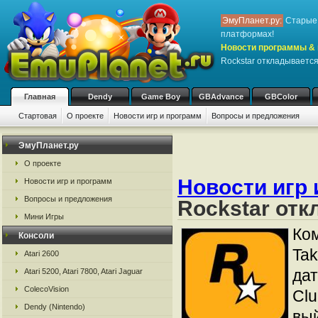
ЭмуПланет.ру:
Старые 
платформах!
Новости программы & 
Rockstar откладываетс
Главная
Dendy
Game Boy
GBAdvance
GBColor
Стартовая
О проекте
Новости игр и программ
Вопросы и предложения
ЭмуПланет.ру
О проекте
Новости игр 
Новости игр и программ
Вопросы и предложения
Rockstar от
Мини Игры
Ко
Консоли
Tak
Atari 2600
дат
Atari 5200, Atari 7800, Atari Jaguar
ColecoVision
Clu
Dendy (Nintendo)
вый