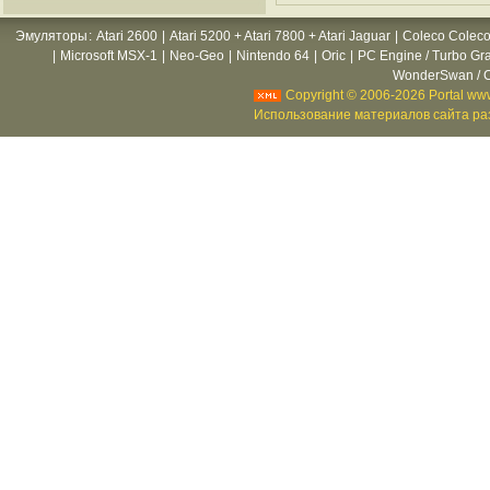
Эмуляторы
:
Atari 2600
|
Atari 5200 + Atari 7800 + Atari Jaguar
|
Coleco Coleco
|
Microsoft MSX-1
|
Neo-Geo
|
Nintendo 64
|
Oric
|
PC Engine / Turbo Gr
WonderSwan / C
Copyright © 2006-2026 Portal www
Использование материалов сайта раз