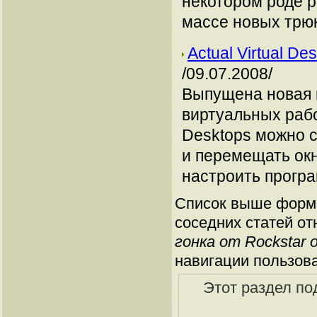
некотором роде 
массе новых трюк
Actual Virtual D
/09.07.2008/
Выпущена новая 
виртуальных рабо
Desktops можно с
и перемещать ок
настроить програм
Список выше форми
соседних статей от
гонка от Rockstar
навигации пользов
Этот раздел по