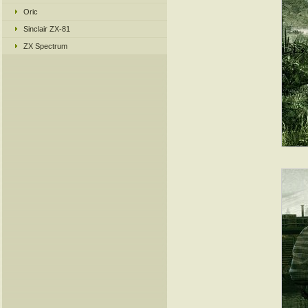
Oric
Sinclair ZX-81
ZX Spectrum