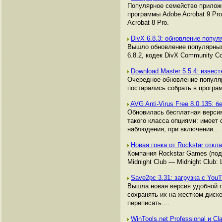
Популярное семейство приложен
программы Adobe Acrobat 9 Pro
Acrobat 8 Pro.
DivX 6.8.3: обновление попул
Вышло обновление популярных 
6.8.2, кодек DivX Community C
Download Master 5.5.4: изве
Очередное обновление популяр
постарались собрать в програ
AVG Anti-Virus Free 8.0.135:
Обновилась бесплатная версия
такого класса опциями: имеет
наблюдения, при включении...
Новая гонка от Rockstar отк
Компания Rockstar Games (подр
Midnight Club — Midnight Club:
Save2pc 3.31: загрузка с You
Вышла новая версия удобной п
сохранять их на жестком диске
переписать....
WinTools.net Professional и C