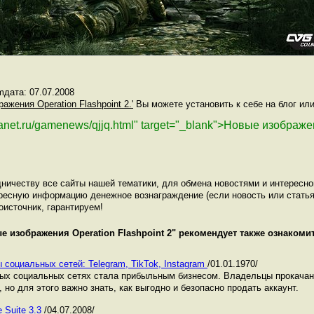
дата: 07.07.2008
ражения Operation Flashpoint 2.'
Вы можете установить к себе на блог или
planet.ru/gamenews/qjjq.html" target="_blank">Новые изображ
ничеству все сайты нашей тематики, для обмена новостями и интересн
ресную информацию денежное вознаграждение (если новость или статья
оисточник, гарантируем!
е изображения Operation Flashpoint 2
" рекомендует также ознаком
 социальных сетей: Telegram, TikTok, Instagram
/01.01.1970/
ных социальных сетях стала прибыльным бизнесом. Владельцы прокача
 но для этого важно знать, как выгодно и безопасно продать аккаунт.
 Suite 3.3
/04.07.2008/