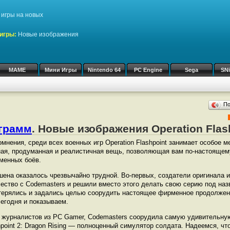
игры на новых
игры:
Новые изображения
MAME
Мини Игры
Nintendo 64
PC Engine
Sega
SN
П
ограмм
. Новые изображения Operation Flas
омнения, среди всех военных игр Operation Flashpoint занимает особое м
ая, продуманная и реалистичная вещь, позволяющая вам по-настоящем
менных боёв.
ена оказалось чрезвычайно трудной. Во-первых, создатели оригинала из
ество с Codemasters и решили вместо этого делать свою серию под наз
терялись и задались целью соорудить настоящее фирменное продолжение
сегодня и показываем.
 журналистов из PC Gamer, Codemasters соорудила самую удивительну
shpoint 2: Dragon Rising — полноценный симулятор солдата. Надеемся, чт