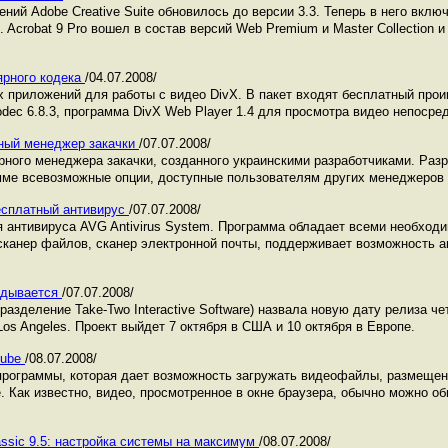
ий Adobe Creative Suite обновилось до версии 3.3. Теперь в него вклю
. Acrobat 9 Pro вошел в состав версий Web Premium и Master Collection
ярного кодека
/04.07.2008/
приложений для работы с видео DivX. В пакет входят бесплатный проиг
odec 6.8.3, программа DivX Web Player 1.4 для просмотра видео непосре
стный менеджер закачки
/07.07.2008/
ного менеджера закачки, созданного украинскими разработчиками. Раз
мме всевозможные опции, доступные пользователям других менеджеров 
 бесплатный антивирус
/07.07.2008/
 антивируса AVG Antivirus System. Программа обладает всеми необход
 сканер файлов, сканер электронной почты, поддерживает возможность а
ладывается
/07.07.2008/
азделение Take-Two Interactive Software) назвала новую дату релиза че
 Los Angeles. Проект выйдет 7 октября в США и 10 октября в Европе.
Tube
/08.07.2008/
рограммы, которая дает возможность загружать видеофайлы, размещен
. Как известно, видео, просмотренное в окне браузера, обычно можно о
lassic 9.5: настройка системы на максимум
/08.07.2008/