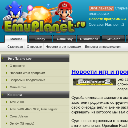
ЭмуПланет.ру:
Старые 
платформах!
Новости программы & 
Operation Flashpoint 2
Главная
Dendy
Game Boy
GBAdvance
GBColor
Стартовая
О проекте
Новости игр и программ
Вопросы и предложения
ЭмуПланет.ру
О проекте
Новости игр и пр
Новости игр и программ
Без с
Вопросы и предложения
сложн
Мини Игры
совре
Консоли
Судьба сиквела знаменитого экш
Atari 2600
захотели продолжать сотруднич
свою очередь англичане не рас
Atari 5200, Atari 7800, Atari Jaguar
скриншоты из которого мы вам 
ColecoVision
Судя по восторженным отзывам
Dendy (Nintendo)
этого поколения. Operation Fla