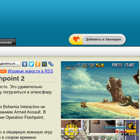
intendo
оделиться…
Игровые новости в RSS
hpoint 2
есто. Это удивительно
у погрузиться в атмосферу
 Bohemia Interactive не
ванием Armed Assault. В
 Operation Flashpoint,
ю и обширную военную игру
о в скором времени