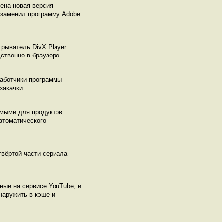
чена новая версия
 и заменил программу Adobe
рыватель DivX Player
дственно в браузере.
работчики программы
закачки.
имыми для продуктов
втоматического
твёртой части сериала
ные на сервисе YouTube, и
бнаружить в кэше и