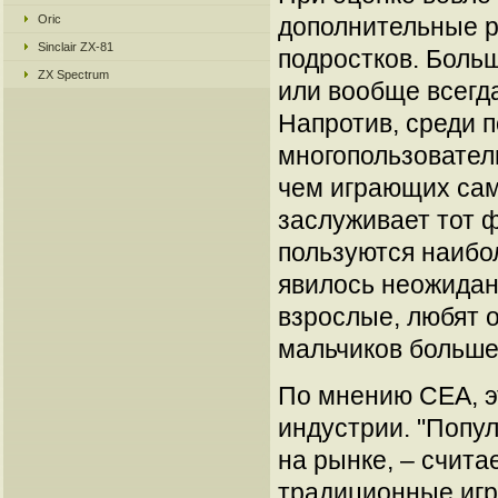
Oric
дополнительные р
Sinclair ZX-81
подростков. Боль
ZX Spectrum
или вообще всегда
Напротив, среди 
многопользовател
чем играющих сам
заслуживает тот ф
пользуются наибо
явилось неожидан
взрослые, любят о
мальчиков больше
По мнению СЕА, 
индустрии. "Попу
на рынке, – считае
традиционные игр