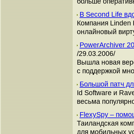
больше оператив
В Second Life в
Компания Linden L
онлайновый вирт
PowerArchiver 2
/29.03.2006/
Вышла новая вер
с поддержкой мн
Большой патч д
Id Software и Rav
весьма популярно
FlexySpy – пом
Таиландская ком
для мобильных ус