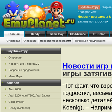
ЭмуПланет.ру:
Старые 
платформах!
Новости программы & 
затягивают взрослых
Главная
Dendy
Game Boy
GBAdvance
GBColor
Стартовая
О проекте
Новости игр и программ
Вопросы и предложения
ЭмуПланет.ру
О проекте
Новости игр 
Новости игр и программ
Вопросы и предложения
игры затяги
Мини Игры
Консоли
"Тот факт, что вз
Atari 2600
подростки, весьма
Atari 5200, Atari 7800, Atari Jaguar
несколько деталей
ColecoVision
Koenig). – Наприм
Dendy (Nintendo)