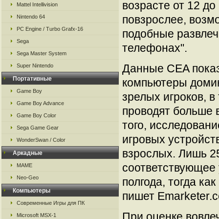
возрасте от 12 до 
Mattel Intellivision
повзрослее, возмо
Nintendo 64
PC Engine / Turbo Grafx-16
подобные развлеч
Sega
телефонах".
Sega Master System
Данные CEA пока
Super Nintendo
Портативные
компьютеры домин
Game Boy
зрелых игроков, в
Game Boy Advance
проводят больше 
Game Boy Color
того, исследовани
Sega Game Gear
игровых устройств
WonderSwan / Color
взрослых. Лишь 2
Аркадные
соответствующее 
MAME
Neo-Geo
полгода, тогда ка
Компьютеры
пишет Emarketer.
Современные Игры для ПК
При оценке вовле
Microsoft MSX-1