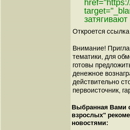
href="https
target="_b
затягивают
Откроется ссылка 
Внимание! Пригла
тематики, для об
готовы предложит
денежное вознагр
действительно сто
первоисточник, га
Выбранная Вами с
взрослых
" реком
новостями: