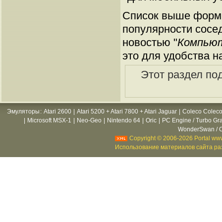
Список выше форми
популярности сосед
новостью "
Компьют
это для удобства н
Этот раздел по
Эмуляторы
:
Atari 2600
|
Atari 5200 + Atari 7800 + Atari Jaguar
|
Coleco Coleco
|
Microsoft MSX-1
|
Neo-Geo
|
Nintendo 64
|
Oric
|
PC Engine / Turbo Gr
WonderSwan / C
Copyright © 2006-2026 Portal www
Использование материалов сайта раз