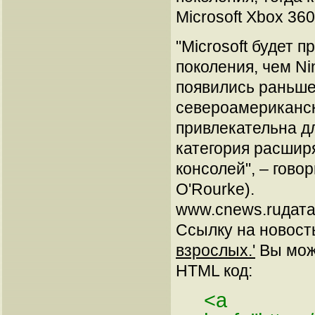
Microsoft Xbox 360
"Microsoft будет 
поколения, чем Ni
появились раньше
североамериканск
привлекательна дл
категория расшир
консолей", – говор
O'Rourke).
www.cnews.ruдата
Ссылку на новос
взрослых.'
Вы може
HTML код:
<a