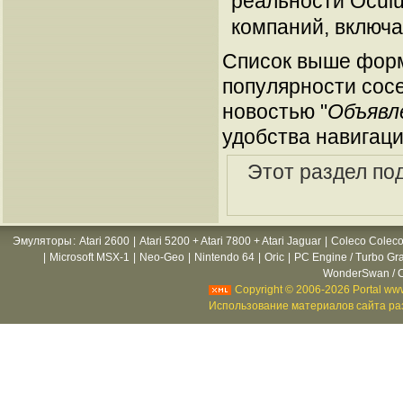
реальности Oculu
компаний, включая
Список выше форм
популярности сосе
новостью "
Объявл
удобства навигаци
Этот раздел по
Эмуляторы
:
Atari 2600
|
Atari 5200 + Atari 7800 + Atari Jaguar
|
Coleco Coleco
|
Microsoft MSX-1
|
Neo-Geo
|
Nintendo 64
|
Oric
|
PC Engine / Turbo Gr
WonderSwan / C
Copyright © 2006-2026 Portal www
Использование материалов сайта раз