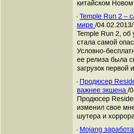
китайском Новом 
Temple Run 2 – 
мире
/04.02.2013/
Temple Run 2, об
стала самой опас
Условно-бесплатн
ее релиза была с
загрузок первой и
Продюсер Residen
важнее экшена
/
Продюсер Residen
изменил свое мн
шутера и хоррора
Mojang заработа