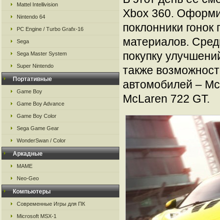
Mattel Intellivision
Xbox 360. Оформи
Nintendo 64
поклонники гонок
PC Engine / Turbo Grafx-16
материалов. Среди
Sega
покупку улучшени
Sega Master System
Super Nintendo
также возможност
Портативные
автомобилей – Mc
Game Boy
McLaren 722 GT.
Game Boy Advance
Game Boy Color
Sega Game Gear
WonderSwan / Color
Аркадные
MAME
Neo-Geo
Компьютеры
Современные Игры для ПК
Microsoft MSX-1