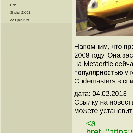
Oric
Sinclair ZX-81
ZX Spectrum
Напомним, что пр
2008 году. Она за
на Metacritic сей
популярностью у 
Codemasters в спи
дата: 04.02.2013
Ссылку на новос
можете установить
<a
href="https