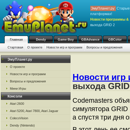
ЭмуПланет.ру:
Старые 
платформах!
Новости программы & 
выхода GRID 2
Главная
Dendy
Game Boy
GBAdvance
GBColor
Стартовая
О проекте
Новости игр и программ
Вопросы и предложения
ЭмуПланет.ру
О проекте
Новости игр и программ
Новости игр 
Вопросы и предложения
выхода GRID
Мини Игры
Консоли
Codemasters объя
Atari 2600
симулятора GRID 
Atari 5200, Atari 7800, Atari Jaguar
а спустя три дня 
ColecoVision
Dendy (Nintendo)
В этот день ее смо